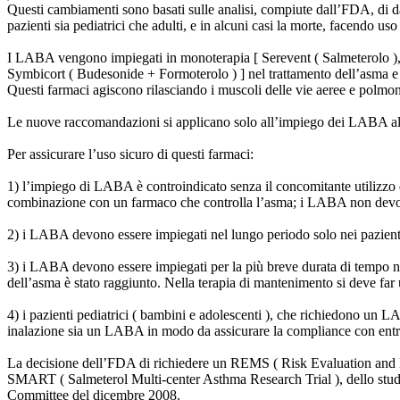
Questi cambiamenti sono basati sulle analisi, compiute dall’FDA, di d
pazienti sia pediatrici che adulti, e in alcuni casi la morte, facendo 
I LABA vengono impiegati in monoterapia [ Serevent ( Salmeterolo ), For
Symbicort ( Budesonide + Formoterolo ) ] nel trattamento dell’asma e
Questi farmaci agiscono rilasciando i muscoli delle vie aeree e polmona
Le nuove raccomandazioni si applicano solo all’impiego dei LABA al 
Per assicurare l’uso sicuro di questi farmaci:
1) l’impiego di LABA è controindicato senza il concomitante utilizzo d
combinazione con un farmaco che controlla l’asma; i LABA non devon
2) i LABA devono essere impiegati nel lungo periodo solo nei pazienti 
3) i LABA devono essere impiegati per la più breve durata di tempo nece
dell’asma è stato raggiunto. Nella terapia di mantenimento si deve far u
4) i pazienti pediatrici ( bambini e adolescenti ), che richiedono un 
inalazione sia un LABA in modo da assicurare la compliance con entr
La decisione dell’FDA di richiedere un REMS ( Risk Evaluation and Miti
SMART ( Salmeterol Multi-center Asthma Research Trial ), dello studi
Committee del dicembre 2008.