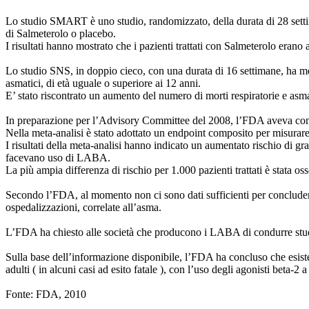
Lo studio SMART è uno studio, randomizzato, della durata di 28 settim
di Salmeterolo o placebo.
I risultati hanno mostrato che i pazienti trattati con Salmeterolo erano
Lo studio SNS, in doppio cieco, con una durata di 16 settimane, ha me
asmatici, di età uguale o superiore ai 12 anni.
E’ stato riscontrato un aumento del numero di morti respiratorie e asm
In preparazione per l’Advisory Committee del 2008, l’FDA aveva cond
Nella meta-analisi è stato adottato un endpoint composito per misurare
I risultati della meta-analisi hanno indicato un aumentato rischio di g
facevano uso di LABA.
La più ampia differenza di rischio per 1.000 pazienti trattati è stata os
Secondo l’FDA, al momento non ci sono dati sufficienti per concludere s
ospedalizzazioni, correlate all’asma.
L’FDA ha chiesto alle società che producono i LABA di condurre studi t
Sulla base dell’informazione disponibile, l’FDA ha concluso che esiste
adulti ( in alcuni casi ad esito fatale ), con l’uso degli agonisti beta-
Fonte: FDA, 2010