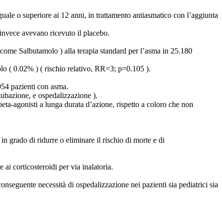
ale o superiore ai 12 anni, in trattamento antiasmatico con l’aggiunta
e invece avevano ricevuto il placebo.
 come Salbutamolo ) alla terapia standard per l’asma in 25.180
lo ( 0.02% ) ( rischio relativo, RR=3; p=0.105 ).
954 pazienti con asma.
tubazione, e ospedalizzazione ).
beta-agonisti a lunga durata d’azione, rispetto a coloro che non
 grado di ridurre o eliminare il rischio di morte e di
i corticosteroidi per via inalatoria.
nseguente necessità di ospedalizzazione nei pazienti sia pediatrici sia