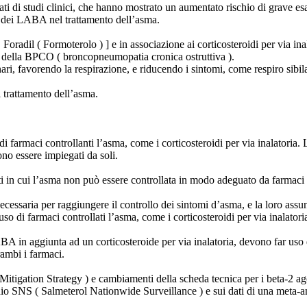
ati di studi clinici, che hanno mostrato un aumentato rischio di grave 
uso dei LABA nel trattamento dell’asma.
adil ( Formoterolo ) ] e in associazione ai corticosteroidi per via inalat
 della BPCO ( broncopneumopatia cronica ostruttiva ).
ri, favorendo la respirazione, e riducendo i sintomi, come respiro sibila
trattamento dell’asma.
i farmaci controllanti l’asma, come i corticosteroidi per via inalatori
o essere impiegati da soli.
in cui l’asma non può essere controllata in modo adeguato da farmaci co
ssaria per raggiungere il controllo dei sintomi d’asma, e la loro assunzi
so di farmaci controllati l’asma, come i corticosteroidi per via inalatori
LABA in aggiunta ad un corticosteroide per via inalatoria, devono far us
ambi i farmaci.
gation Strategy ) e cambiamenti della scheda tecnica per i beta-2 agoni
o SNS ( Salmeterol Nationwide Surveillance ) e sui dati di una meta-an