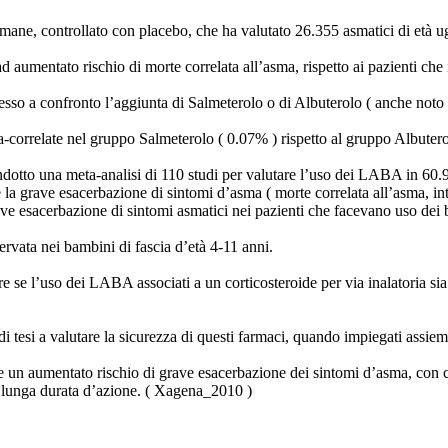
ane, controllato con placebo, che ha valutato 26.355 asmatici di età ugu
 ad aumentato rischio di morte correlata all’asma, rispetto ai pazienti ch
sso a confronto l’aggiunta di Salmeterolo o di Albuterolo ( anche noto
a-correlate nel gruppo Salmeterolo ( 0.07% ) rispetto al gruppo Albutero
otto una meta-analisi di 110 studi per valutare l’uso dei LABA in 60.
 la grave esacerbazione di sintomi d’asma ( morte correlata all’asma, in
rave esacerbazione di sintomi asmatici nei pazienti che facevano uso dei 
servata nei bambini di fascia d’età 4-11 anni.
e l’uso dei LABA associati a un corticosteroide per via inalatoria sia in
esi a valutare la sicurezza di questi farmaci, quando impiegati assieme a
 un aumentato rischio di grave esacerbazione dei sintomi d’asma, con co
2 a lunga durata d’azione. ( Xagena_2010 )