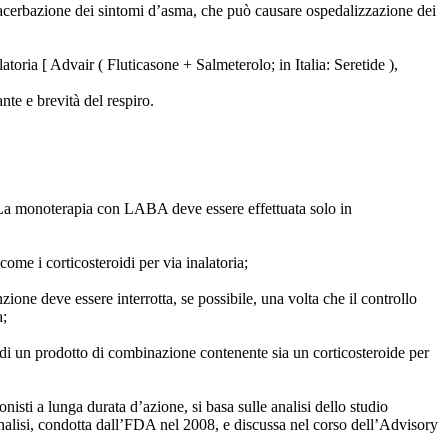
esacerbazione dei sintomi d’asma, che può causare ospedalizzazione dei
oria [ Advair ( Fluticasone + Salmeterolo; in Italia: Seretide ),
nte e brevità del respiro.
a. La monoterapia con LABA deve essere effettuata solo in
me i corticosteroidi per via inalatoria;
one deve essere interrotta, se possibile, una volta che il controllo
a;
o di un prodotto di combinazione contenente sia un corticosteroide per
sti a lunga durata d’azione, si basa sulle analisi dello studio
alisi, condotta dall’FDA nel 2008, e discussa nel corso dell’Advisory